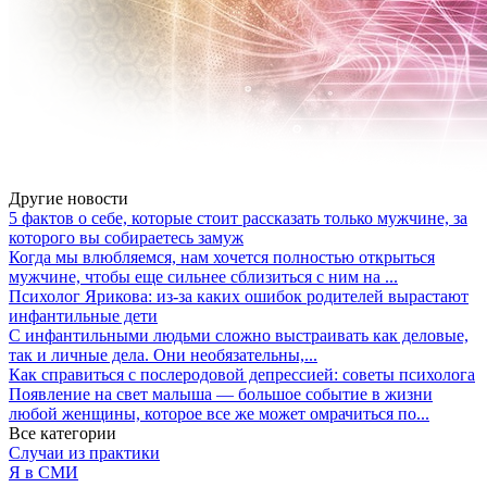
Другие новости
5 фактов о себе, которые стоит рассказать только мужчине, за
которого вы собираетесь замуж
Когда мы влюбляемся, нам хочется полностью открыться
мужчине, чтобы еще сильнее сблизиться с ним на ...
Психолог Ярикова: из-за каких ошибок родителей вырастают
инфантильные дети
С инфантильными людьми сложно выстраивать как деловые,
так и личные дела. Они необязательны,...
Как справиться с послеродовой депрессией: советы психолога
Появление на свет малыша — большое событие в жизни
любой женщины, которое все же может омрачиться по...
Все категории
Случаи из практики
Я в СМИ